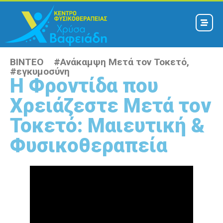
ΒΙΝΤΕΟ #
Ανάκαμψη Μετά τον Τοκετό
,
#
εγκυμοσύνη
Η Φροντίδα που
Χρειάζεστε Μετά τον
Τοκετό: Μαιευτική &
Φυσικοθεραπεία