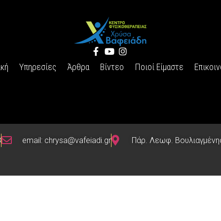
ική
Υπηρεσίες
Άρθρα
Βίντεο
Ποιοί Είμαστε
Επικοι
8
email: chrysa@vafeiadi.gr
Πάρ. Λεωφ. Βουλιαγμένη