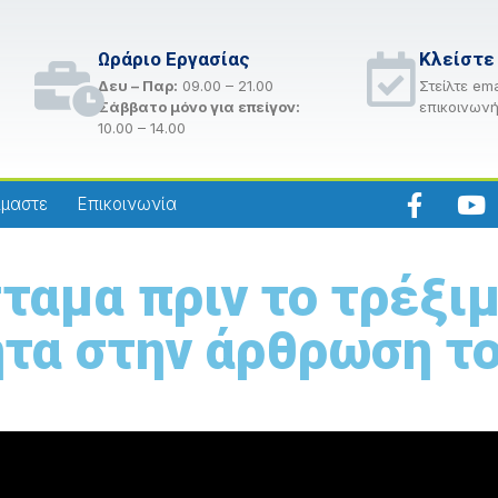
Ωράριο Εργασίας
Κλείστε
Δευ – Παρ:
09.00 – 21.00
Στείλτε ema
Σάββατο μόνο για επείγον:
επικοινωνή
10.00 – 14.00
ίμαστε
Επικοινωνία
σταμα πριν το τρέξι
ητα στην άρθρωση τ