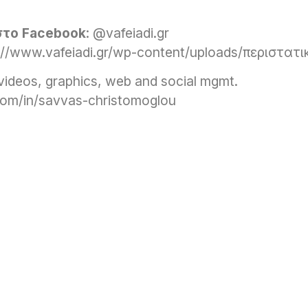
στο Facebook
: @vafeiadi.gr
://www.vafeiadi.gr/wp-content/uploads/περιστατι
r videos, graphics, web and social mgmt.
com/in/savvas-christomoglou