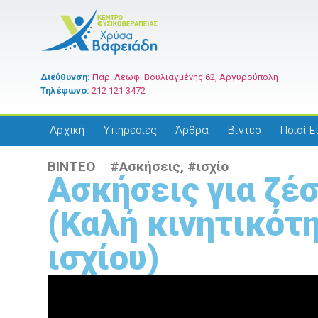
Διεύθυνση:
Πάρ. Λεωφ. Βουλιαγμένης 62, Αργυρούπολη
Τηλέφωνο:
212 121 3472
Αρχική
Υπηρεσίες
Άρθρα
Βίντεο
Ποιοί Ε
ΒΙΝΤΕΟ #
Ασκήσεις
, #
ισχίο
Ασκήσεις για ζέ
(Καλή κινητικότ
ισχίου)