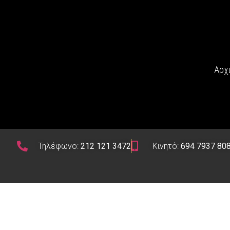
Αρχ
Τηλέφωνο:
212 121 3472
Κινητό:
694 7937 80