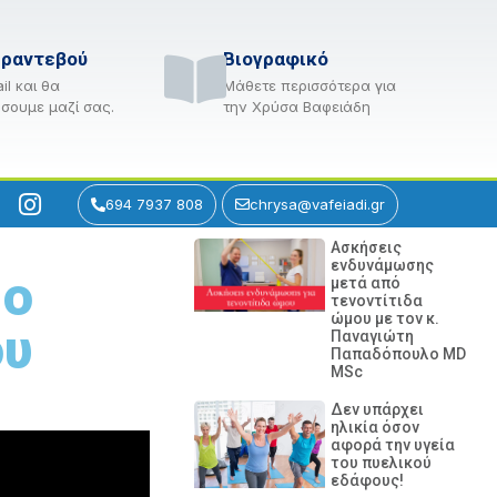
 ραντεβού
Βιογραφικό
il και θα
Μάθετε περισσότερα για
σουμε μαζί σας.
την Χρύσα Βαφειάδη
694 7937 808
chrysa@vafeiadi.gr
Ασκήσεις
ενδυνάμωσης
μο
μετά από
τενοντίτιδα
ώμου με τον κ.
ου
Παναγιώτη
Παπαδόπουλο MD
MSc
Δεν υπάρχει
ηλικία όσον
αφορά την υγεία
του πυελικού
εδάφους!