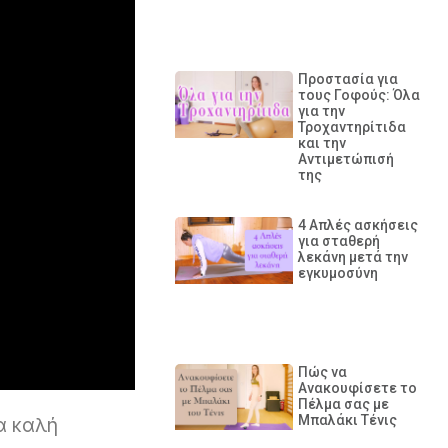
Προστασία για
τους Γοφούς: Όλα
για την
Τροχαντηρίτιδα
και την
Αντιμετώπισή
της
4 Απλές ασκήσεις
για σταθερή
λεκάνη μετά την
εγκυμοσύνη
Πώς να
Ανακουφίσετε το
Πέλμα σας με
Μπαλάκι Τένις
α καλή