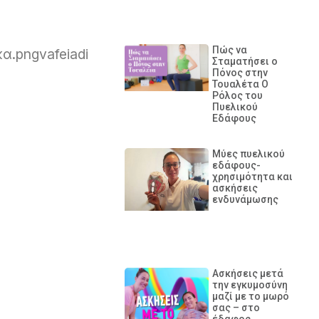
Πώς να
κα.pngvafeiadi
Σταματήσει ο
Πόνος στην
Τουαλέτα Ο
Ρόλος του
Πυελικού
Εδάφους
Μύες πυελικού
εδάφους-
χρησιμότητα και
ασκήσεις
ενδυνάμωσης
Ασκήσεις μετά
την εγκυμοσύνη
μαζί με το μωρό
σας – στο
έδαφος