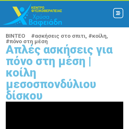
ΒΙΝΤΕΟ #
ασκήσεις στο σπιτι
, #
κοίλη
,
#
πόνο στη μέση
Απλές ασκήσεις για
πόνο στη μέση |
κοίλη
μεσοσπονδύλιου
δίσκου