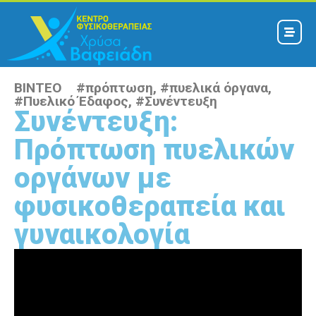
ΒΙΝΤΕΟ #
πρόπτωση
, #
πυελικά όργανα
,
#
Πυελικό Έδαφος
, #
Συνέντευξη
Συνέντευξη:
Πρόπτωση πυελικών
οργάνων με
φυσικοθεραπεία και
γυναικολογία