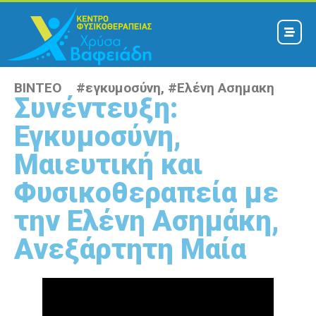
ΒΙΝΤΕΟ #
εγκυμοσύνη
, #
Ελένη Ασημακη
Συνέντευξη:
Εγκυμοσύνη,
Μαιευτική και
Φυσικοθεραπεία με
την Ελένη Ασημάκη,
Ανεξάρτητη Μαία