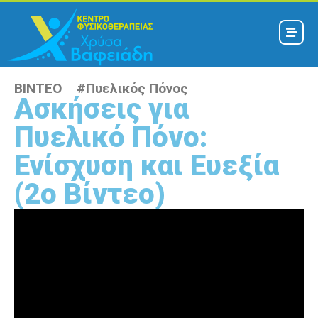
ΒΙΝΤΕΟ #
Πυελικός Πόνος
Ασκήσεις για
Πυελικό Πόνο:
Ενίσχυση και Ευεξία
(2ο Βίντεο)