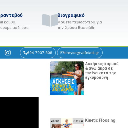
 ραντεβού
Βιογραφικό
il και θα
Μάθετε περισσότερα για
σουμε μαζί σας.
την Χρύσα Βαφειάδη
694 7937 808
chrysa@vafeiadi.gr
Ασκήσεις κορμού
& άνω άκρα σε
πισίνα κατά την
εγκυμοσύνη
Kinetic Flossing