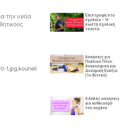
Επιστροφή στο
α την υγεία
σχολείο – Η
σθητικούς
σωστή σχολική
τσάντα
Ασκήσεις για
Πυελικό Πόνο:
Ανακούφιση και
-1.jpg.kouneli
Δυναμική Ευεξία
(1ο Βίντεο)
4 Απλές ασκήσεις
για ευθειασμό
του αυχένα