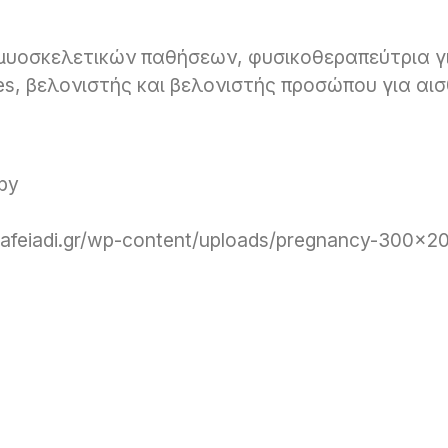
 μυοσκελετικών παθήσεων, φυσικοθεραπεύτρια γι
tes, βελονιστής και βελονιστής προσώπου για αι
 by
feiadi.gr/wp-content/uploads/pregnancy-300×200