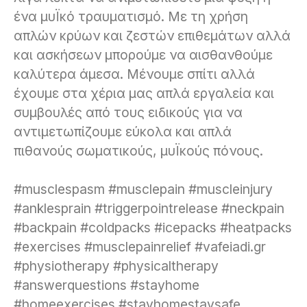
ένα μυΪκό τραυματισμό. Με τη χρήση
απλών κρύων και ζεστών επιθεμάτων αλλά
και ασκήσεων μπορούμε να αισθανθούμε
καλύτερα άμεσα. Μένουμε σπίτι αλλά
έχουμε στα χέρια μας απλά εργαλεία και
συμβουλές από τους ειδικούς για να
αντιμετωπίζουμε εύκολα και απλά
πιθανούς σωματικούς, μυΪκούς πόνους.
#musclespasm
#musclepain
#muscleinjury
#anklesprain
#triggerpointrelease
#neckpain
#backpain
#coldpacks
#icepacks
#heatpacks
#exercises
#musclepainrelief
#vafeiadi
.gr
#physiotherapy
#physicaltherapy
#answerquestions
#stayhome
#homeexercises
#stayhomestaysafe