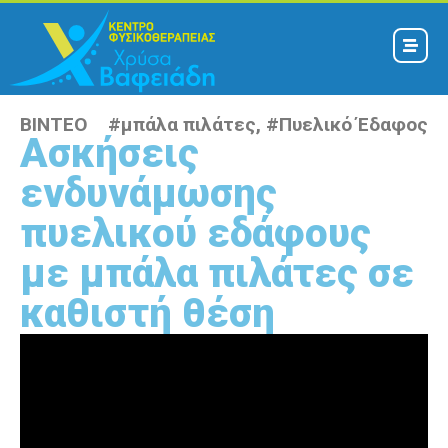
ΒΙΝΤΕΟ #
μπάλα πιλάτες
, #
Πυελικό Έδαφος
Ασκήσεις
ενδυνάμωσης
πυελικού εδάφους
με μπάλα πιλάτες σε
καθιστή θέση