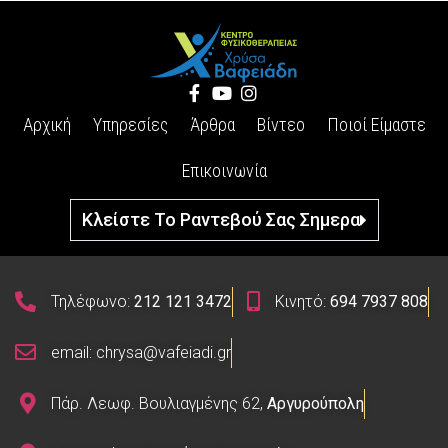
Αρχική
Υπηρεσίες
Άρθρα
Βίντεο
Ποιοί Είμαστε
Επικοινωνία
Κλείστε Το Ραντεβού Σας Σημερα
Τηλέφωνο:
212 121 3472
Κινητό:
694 7937 808
email: chrysa@vafeiadi.gr
Πάρ. Λεωφ. Βουλιαγμένης 62,
Αργυρούπολη