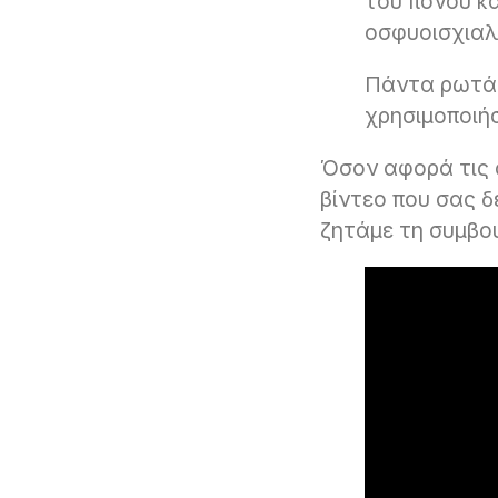
του πόνου κα
οσφυοισχιαλ
Πάντα ρωτάμ
χρησιμοποιή
Όσον αφορά τις 
βίντεο που σας δ
ζητάμε τη συμβο