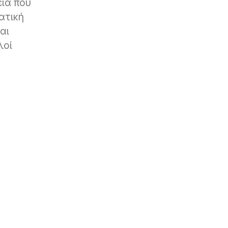
εία που
ατική
αι
λοί