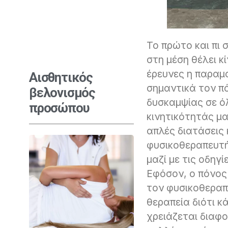
Το πρώτο και πι 
στη μέση θέλει κ
έρευνες η παραμο
Αισθητικός
σημαντικά τον π
βελονισμός
δυσκαμψίας σε ό
προσώπου
κινητικότητάς μ
απλές διατάσεις
φυσικοθεραπευτή
μαζί με τις οδηγ
Εφόσον, ο πόνος 
τον φυσικοθεραπ
θεραπεία διότι κ
χρειάζεται διαφο