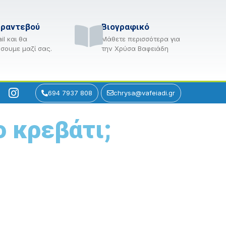
 ραντεβού
Βιογραφικό
il και θα
Μάθετε περισσότερα για
σουμε μαζί σας.
την Χρύσα Βαφειάδη
694 7937 808
chrysa@vafeiadi.gr
ο κρεβάτι;