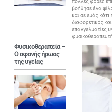
πολλές φορές επ
βοήθησε ένα φίλο
και σε εμάς κάτι
διαφορετικός και
επαγγελματίες υγ
φυσικοθεραπευτής
Φυσικοθεραπεία –
Ο αφανής ήρωας
της υγείας