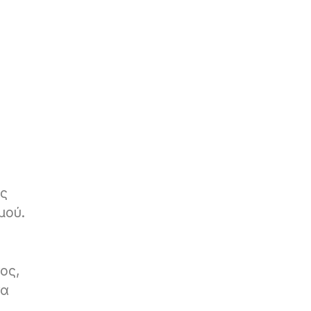
ές
μού.
ος,
να