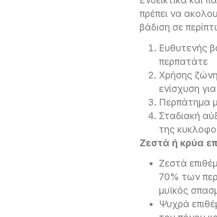
Ενδεικτικά και 
πρέπει να ακολο
βάδιση σε περίπ
Ευθυτενής β
περπατάτε
Χρήσης ζώνης
ενίσχυση για
Περπάτημα μ
Σταδιακή αύ
της κυκλοφο
Ζεστά ή κρύα επ
Ζεστά επιθέ
70% των περι
μυϊκός σπασ
Ψυχρά επιθέ