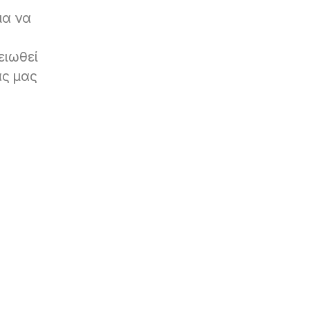
μα να
ειωθεί
ας μας