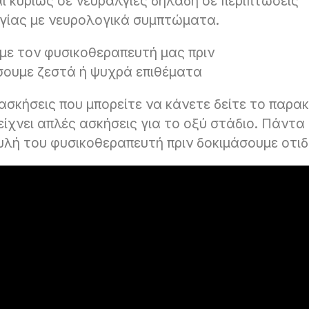
ι κυρίως σε νευραλγίες δηλαδή σε περιπτώσεις
γίας με νευρολογικά συμπτώματα.
ε τον φυσικοθεραπευτή μας πριν
σουμε ζεστά ή ψυχρά επιθέματα
ασκήσεις που μπορείτε να κάνετε δείτε το παρα
είχνει απλές ασκήσεις για το οξύ στάδιο. Πάντα
υλή του φυσικοθεραπευτή πριν δοκιμάσουμε οτιδ