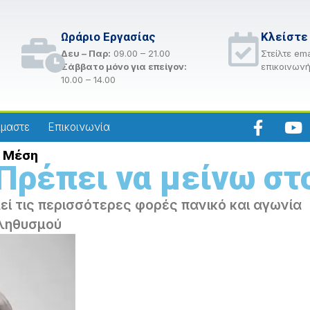
Ωράριο Εργασίας
Κλείστε
Δευ – Παρ:
09.00 – 21.00
Στείλτε ema
Σάββατο μόνο για επείγον:
επικοινωνή
10.00 – 14.00
ίμαστε
Επικοινωνία
η Μέση
Πρέπει να μείνω στ
εί τις περισσότερες φορές πανικό και αγωνία
ληθυσμού