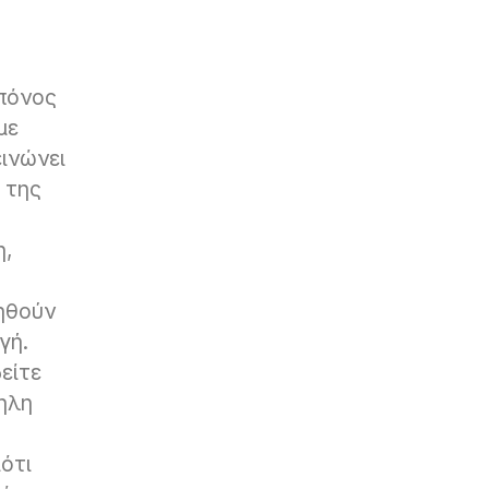
 πόνος
με
εινώνει
 της
η,
ηθούν
γή.
είτε
ηλη
ότι