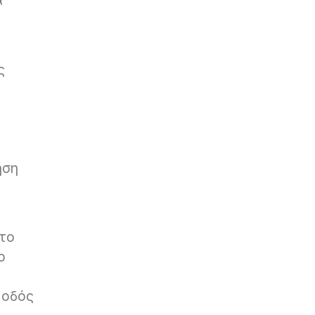
α
ς
ηση
στο
ο
 οδός