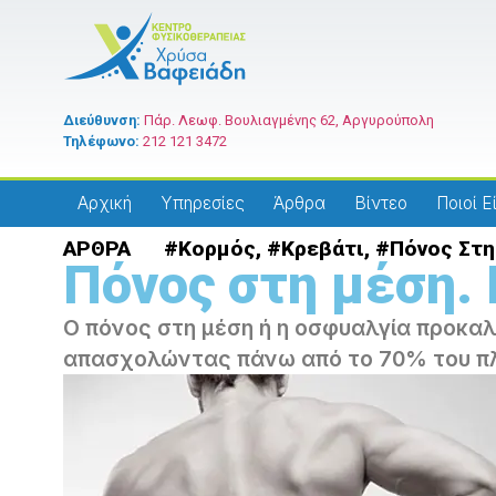
Διεύθυνση:
Πάρ. Λεωφ. Βουλιαγμένης 62, Αργυρούπολη
Τηλέφωνο:
212 121 3472
Αρχική
Υπηρεσίες
Άρθρα
Βίντεο
Ποιοί Ε
ΑΡΘΡΑ #
Κορμός
, #
Κρεβάτι
, #
Πόνος Στ
Πόνος στη μέση. 
Ο πόνος στη μέση ή η οσφυαλγία προκαλ
απασχολώντας πάνω από το 70% του π