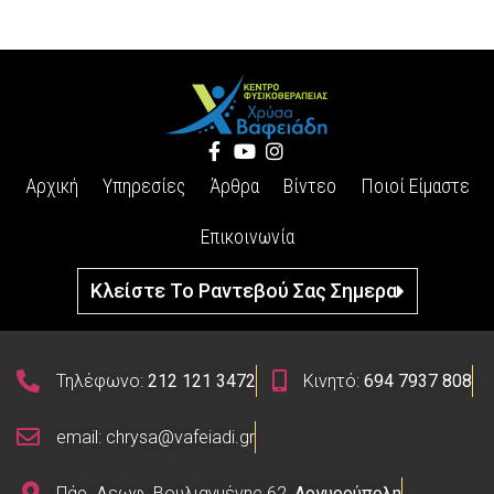
Αρχική
Υπηρεσίες
Άρθρα
Βίντεο
Ποιοί Είμαστε
Επικοινωνία
Κλείστε Το Ραντεβού Σας Σημερα
Τηλέφωνο:
212 121 3472
Κινητό:
694 7937 808
email: chrysa@vafeiadi.gr
Πάρ. Λεωφ. Βουλιαγμένης 62,
Αργυρούπολη