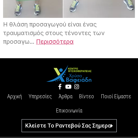
Η θλάση προσαγωγού είναι ένας
τραυματισμός στους τένοντες των
προσαγω…
Περισσότερα
Αρχική
Υπηρεσίες
Άρθρα
Βίντεο
Ποιοί Είμαστε
Επικοινωνία
Κλείστε Το Ραντεβού Σας Σημερα