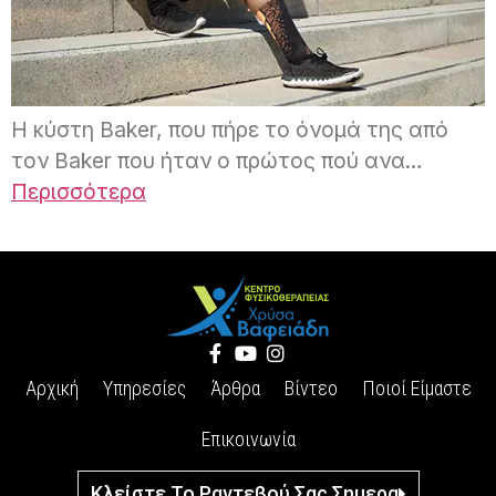
Η κύστη Baker, που πήρε το όνομά της από
τον Baker που ήταν ο πρώτος πού ανα…
Περισσότερα
Αρχική
Υπηρεσίες
Άρθρα
Βίντεο
Ποιοί Είμαστε
Επικοινωνία
Κλείστε Το Ραντεβού Σας Σημερα