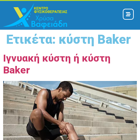
Ετικέτα:
κύστη Baker
Ιγνυακή κύστη ή κύστη
Baker