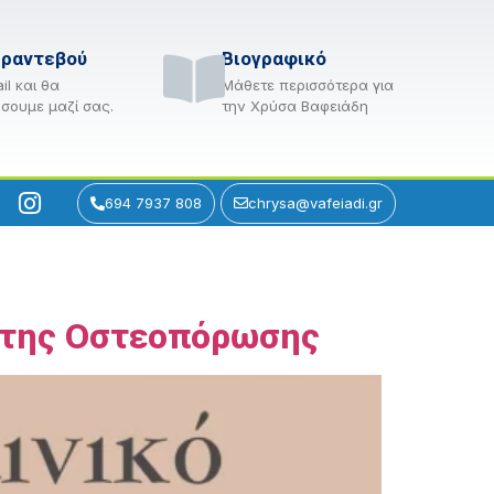
 ραντεβού
Βιογραφικό
il και θα
Μάθετε περισσότερα για
σουμε μαζί σας.
την Χρύσα Βαφειάδη
694 7937 808
chrysa@vafeiadi.gr
η της Οστεοπόρωσης