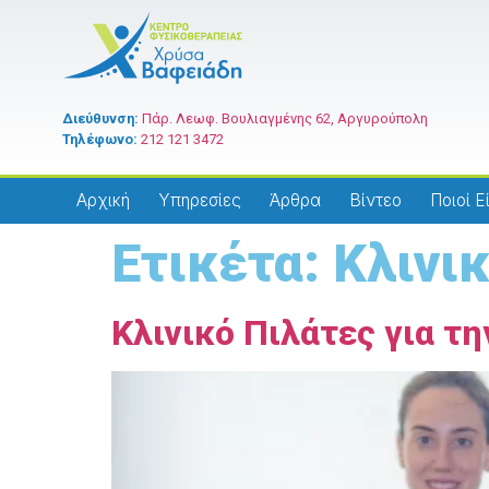
Διεύθυνση:
Πάρ. Λεωφ. Βουλιαγμένης 62, Αργυρούπολη
Τηλέφωνο:
212 121 3472
Αρχική
Υπηρεσίες
Άρθρα
Βίντεο
Ποιοί Ε
Ετικέτα:
Κλινι
Κλινικό Πιλάτες για 