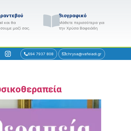
 ραντεβού
Βιογραφικό
il και θα
Μάθετε περισσότερα για
σουμε μαζί σας.
την Χρύσα Βαφειάδη
694 7937 808
chrysa@vafeiadi.gr
Φυσικοθεραπεία