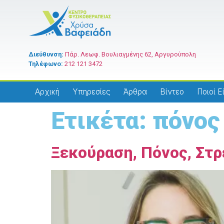
Διεύθυνση:
Πάρ. Λεωφ. Βουλιαγμένης 62, Αργυρούπολη
Τηλέφωνο:
212 121 3472
Αρχική
Υπηρεσίες
Άρθρα
Βίντεο
Ποιοί Ε
Ετικέτα:
πόνος
Ξεκούραση, Πόνος, Στρ