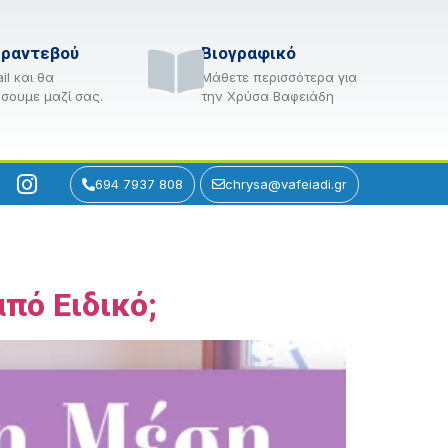
 ραντεβού
Βιογραφικό
il και θα
Μάθετε περισσότερα για
σουμε μαζί σας.
την Χρύσα Βαφειάδη
694 7937 808
chrysa@vafeiadi.gr
πό Ειδικό;