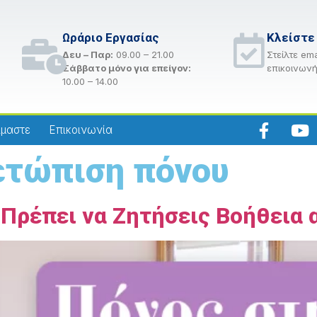
Ωράριο Εργασίας
Κλείστε
Δευ – Παρ:
09.00 – 21.00
Στείλτε ema
Σάββατο μόνο για επείγον:
επικοινωνή
10.00 – 14.00
ίμαστε
Επικοινωνία
ετώπιση πόνου
Πρέπει να Ζητήσεις Βοήθεια α