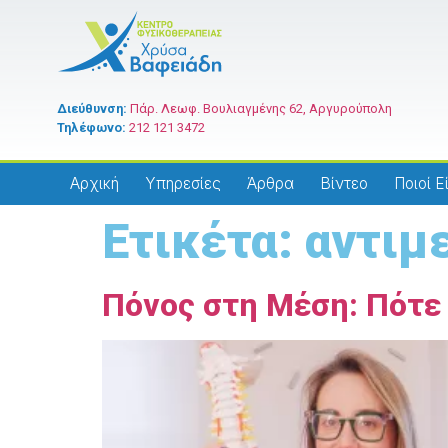
Διεύθυνση:
Πάρ. Λεωφ. Βουλιαγμένης 62, Αργυρούπολη
Τηλέφωνο:
212 121 3472
Αρχική
Υπηρεσίες
Άρθρα
Βίντεο
Ποιοί Ε
Ετικέτα:
αντιμ
Πόνος στη Μέση: Πότε 